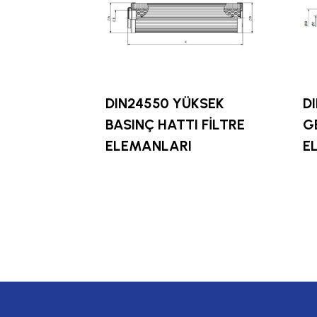
DIN24550 YÜKSEK
D
BASINÇ HATTI FİLTRE
G
ELEMANLARI
E