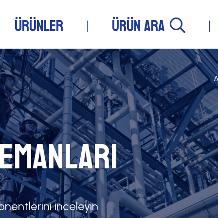
ÜRÜNLER
ÜRÜN ARA
A
lemanları
entlerini inceleyin