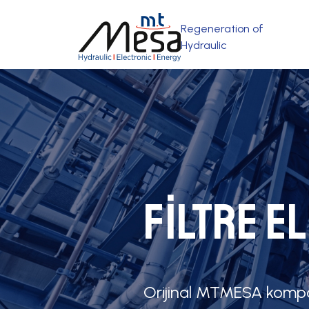
Regeneration of
Hydraulic
Filtre E
Orijinal MTMESA kompon