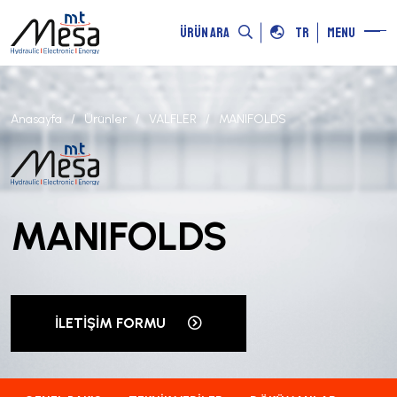
ÜRÜN ARA
TR
MENU
Anasayfa
Ürünler
VALFLER
MANIFOLDS
MANIFOLDS
İLETIŞIM FORMU