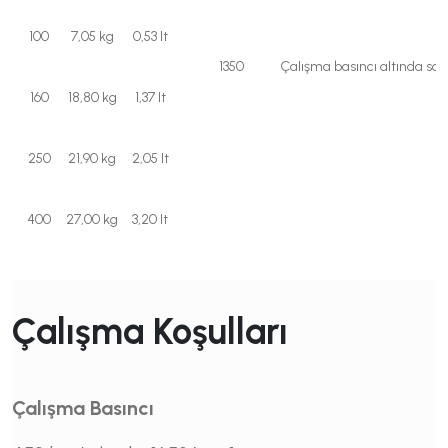
100
7,05 kg
0,53 lt
1350
Çalışma basıncı altında so
160
18,80 kg
1,37 lt
250
21,90 kg
2,05 lt
400
27,00 kg
3,20 lt
Çalışma Koşulları
Çalışma Basıncı