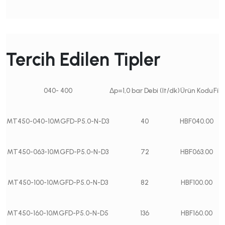
Tercih Edilen Tipler
040- 400
Δp=1,0 bar Debi (lt/dk)
Ürün Kodu
Fil
MT450-040-10MGFD-P5.0-N-D3
40
HBF040.00
MT450-063-10MGFD-P5.0-N-D3
72
HBF063.00
MT450-100-10MGFD-P5.0-N-D3
82
HBF100.00
MT450-160-10MGFD-P5.0-N-D5
136
HBF160.00