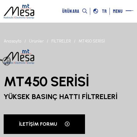
ÜRÜN ARA
TR
MENU
Anasayfa
Ürünler
FİLTRELER
MT450 SERİSİ
MT450 SERİSİ
YÜKSEK BASINÇ HATTI FİLTRELERİ
İLETIŞIM FORMU