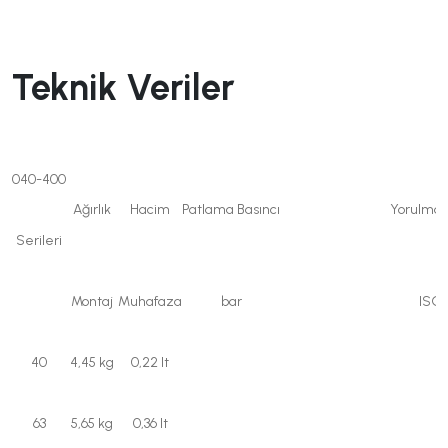
Teknik Veriler
040-400
Ağırlık
Hacim
Patlama Basıncı
Yorulma 
Serileri
Montaj
Muhafaza
bar
ISO 
40
4,45 kg
0,22 lt
63
5,65 kg
0,36 lt