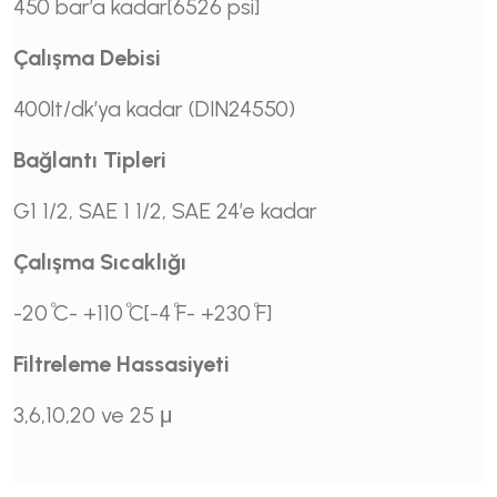
450 bar’a kadar[6526 psi]
Çalışma Debisi
400lt/dk’ya kadar (DIN24550)
Bağlantı Tipleri
G1 1/2, SAE 1 1/2, SAE 24’e kadar
Çalışma Sıcaklığı
-20 ⷪC- +110 ⷪC[-4 ⷪF- +230 ⷪF]
Filtreleme Hassasiyeti
3,6,10,20 ve 25 μ