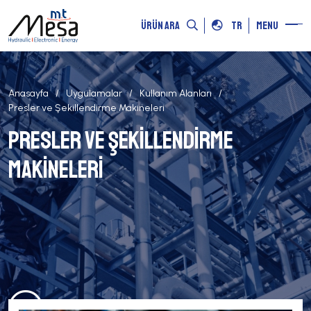
ÜRÜN ARA
TR
MENU
Anasayfa
Uygulamalar
Kullanım Alanları
Presler ve Şekillendirme Makineleri
Presler ve Şekillendirme
Makineleri